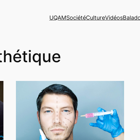
UQAM
Société
Culture
Vidéos
Balad
thétique