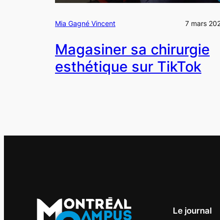
Mia Gagné Vincent
7 mars 20
Magasiner sa chirurgie
esthétique sur TikTok
Le journal