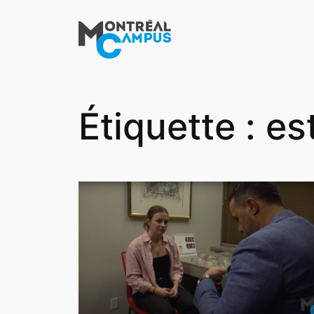
Aller
au
contenu
Étiquette :
es