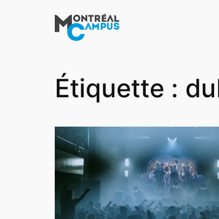
Aller
au
contenu
Étiquette :
du