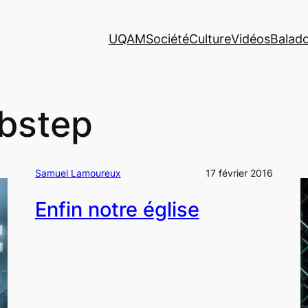
UQAM
Société
Culture
Vidéos
Balad
bstep
Samuel Lamoureux
17 février 2016
Enfin notre église