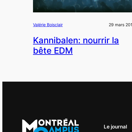
Valérie Boisclair
29 mars 20
Kannibalen: nourrir la
bête EDM
Le journal