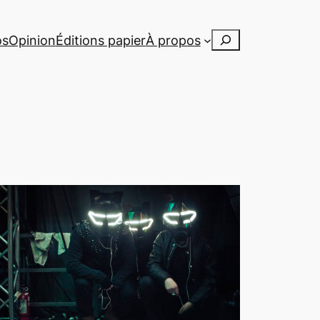
Rechercher
os
Opinion
Éditions papier
À propos