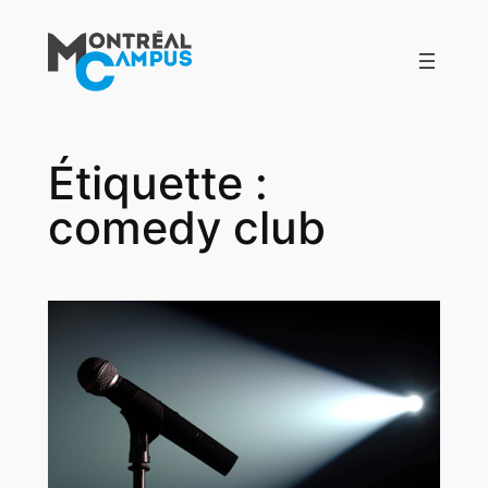
Aller
au
contenu
Étiquette :
comedy club