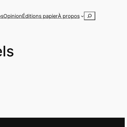
Rechercher
os
Opinion
Éditions papier
À propos
els