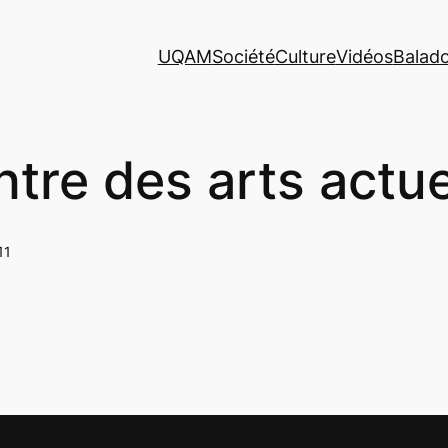
UQAM
Société
Culture
Vidéos
Balad
ntre des arts actu
11