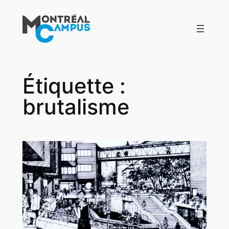
Aller
au
contenu
Étiquette :
brutalisme