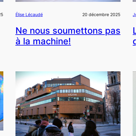
25
Élise Lécaudé
20 décembre 2025
J
Ne nous soumettons pas
à la machine!