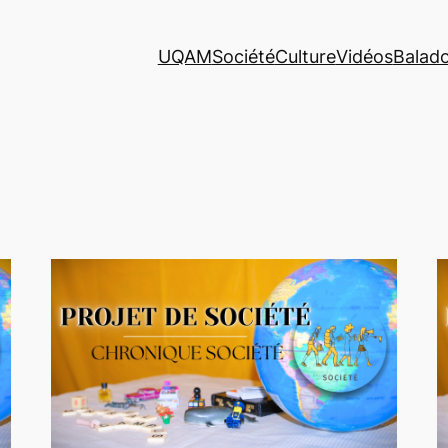
UQAM
Société
Culture
Vidéos
Balad