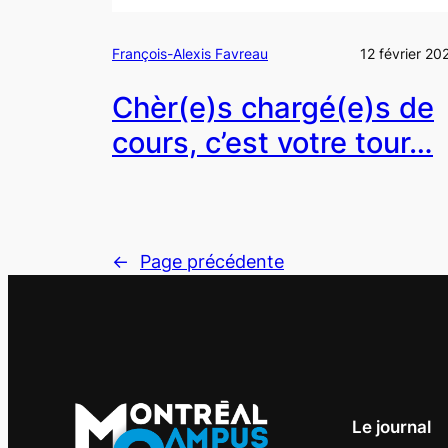
François-Alexis Favreau
12 février 20
Chèr(e)s chargé(e)s de
cours, c’est votre tour…
←
Page précédente
Le journal