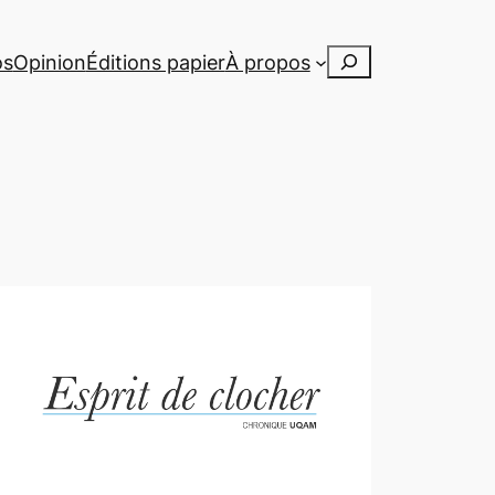
Rechercher
os
Opinion
Éditions papier
À propos