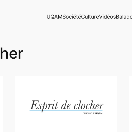
UQAM
Société
Culture
Vidéos
Balad
cher