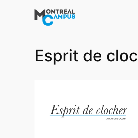
Aller
au
contenu
Esprit de clo