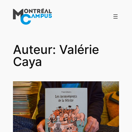
Aller
au
contenu
Auteur:
Valérie
Caya