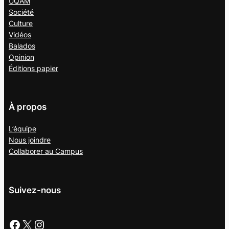
UQAM
Société
Culture
Vidéos
Balados
Opinion
Éditions papier
À propos
L’équipe
Nous joindre
Collaborer au
Campus
Suivez-nous
Facebook
X
Instagram