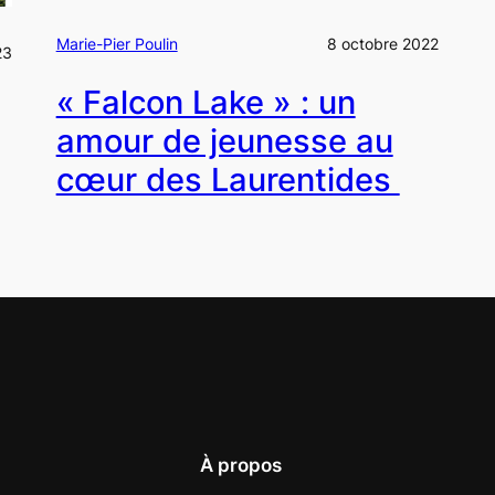
Marie-Pier Poulin
8 octobre 2022
23
« Falcon Lake » : un
amour de jeunesse au
cœur des Laurentides
À propos