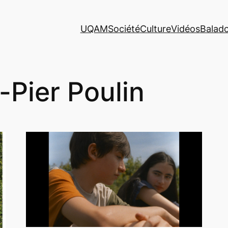
UQAM
Société
Culture
Vidéos
Balad
-Pier Poulin