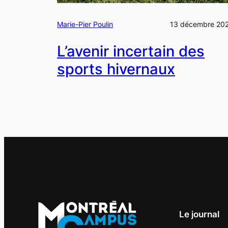
Marie-Pier Poulin
13 décembre 20
L’avenir incertain des
sports hivernaux
Le journal