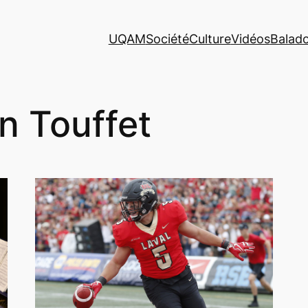
UQAM
Société
Culture
Vidéos
Balad
 Touffet