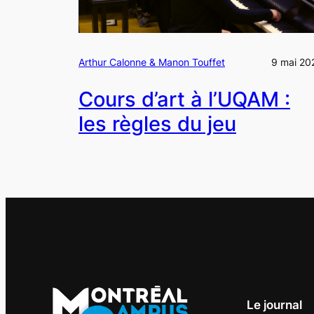
Arthur Calonne & Manon Touffet
9 mai 20
Cours d’art à l’UQAM :
les règles du jeu
Le journal