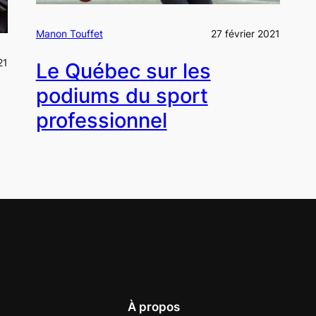
Manon Touffet
27 février 2021
21
Le Québec sur les
podiums du sport
professionnel
À propos