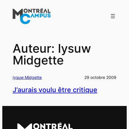
Aller
au
contenu
Auteur:
Iysuw
Midgette
Iysuw Midgette
29 octobre 2009
J’aurais voulu être critique