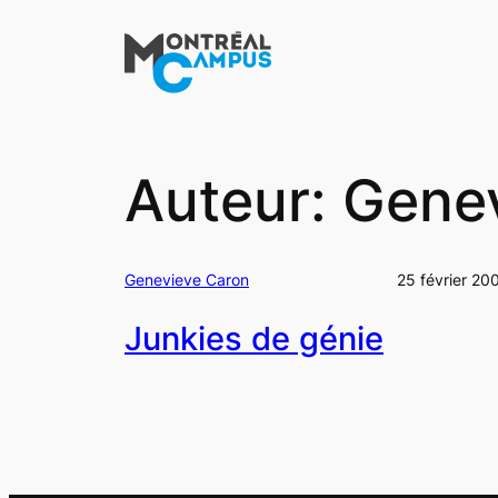
Aller
au
contenu
Auteur:
Genev
Genevieve Caron
25 février 20
Junkies de génie