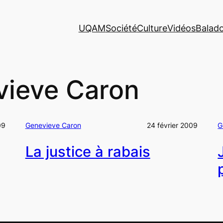
UQAM
Société
Culture
Vidéos
Balad
ieve Caron
09
Genevieve Caron
24 février 2009
G
La justice à rabais