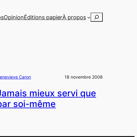
Rechercher
os
Opinion
Éditions papier
À propos
enevieve Caron
18 novembre 2008
Jamais mieux servi que
par soi-même