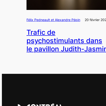
Félix Pedneault et Alexandre Pépin
20 février 20
Trafic de
psychostimulants dans
le pavillon Judith-Jasmi