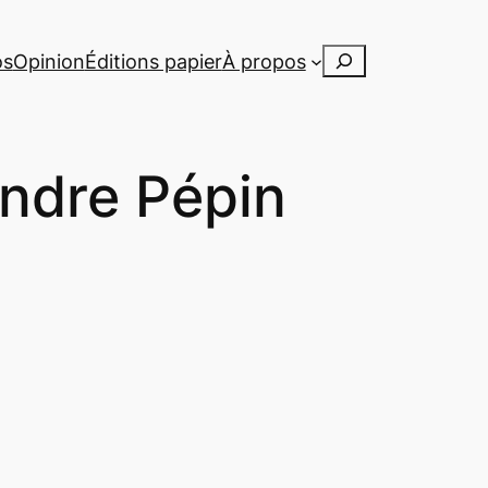
Rechercher
os
Opinion
Éditions papier
À propos
andre Pépin