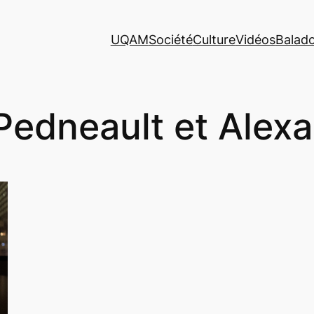
UQAM
Société
Culture
Vidéos
Balad
 Pedneault et Alex