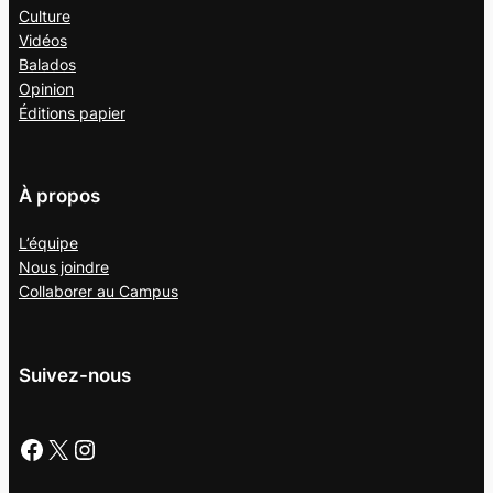
Culture
Vidéos
Balados
Opinion
Éditions papier
À propos
L’équipe
Nous joindre
Collaborer au
Campus
Suivez-nous
Facebook
X
Instagram