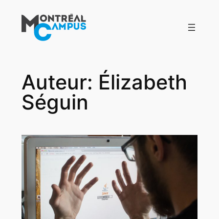
Aller
au
contenu
Auteur:
Élizabeth
Séguin