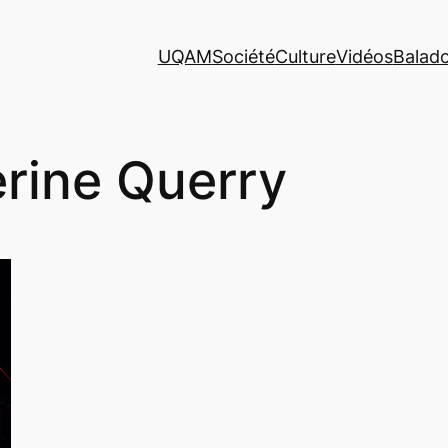
UQAM
Société
Culture
Vidéos
Balad
rine Querry