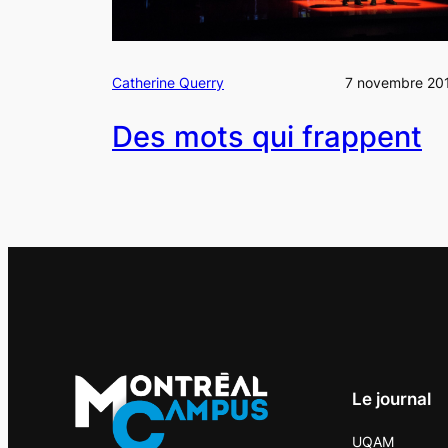
Catherine Querry
7 novembre 20
Des mots qui frappent
Le journal
UQAM