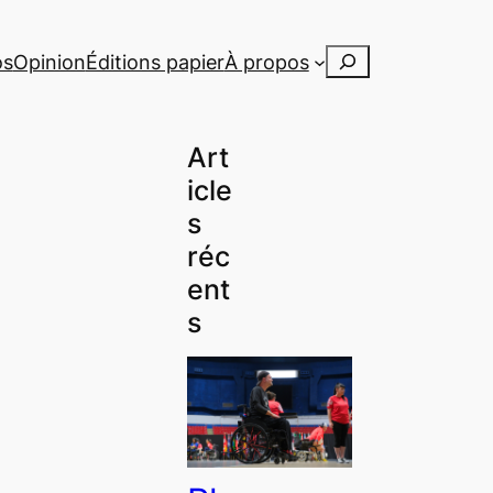
Rechercher
os
Opinion
Éditions papier
À propos
Art
icle
s
réc
ent
s