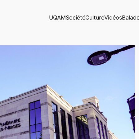
UQAM
Société
Culture
Vidéos
Balad