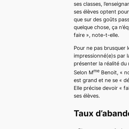
ses classes, l’enseigna
ses élèves optent pou
que sur des goûts pass
quelque chose, ça n’éq
faire », note-t-elle.
Pour ne pas brusquer l
impressionné(e)s par la
présenter la réalité du
me
Selon M
Benoit, « no
est grand et ne se « 
Elle précise devoir « f
ses élèves.
Taux d’aband