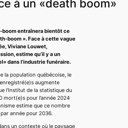
ace à un «death boom»
-boom entraînera bientôt ce
th-boom
». Face à cette vague
ée, Viviane Louwet,
sion, estime qu’il y a un
» dans l’industrie funéraire.
de la population québécoise, le
enregistré(e)s augmente
 l’Institut de la statistique du
0 mort(e)s pour l’année 2024
rganisme estime que ce nombre
0 par année pour 2036.
 dans un contexte où le paysage