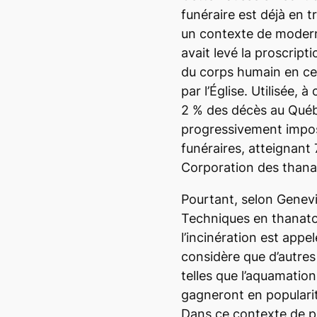
funéraire est déjà en 
un contexte de modernis
avait levé la proscript
du corps humain en cen
par l’Église. Utilisée,
2 % des décès au Québe
progressivement impos
funéraires, atteignant 
Corporation des than
Pourtant, selon Genevi
Techniques en thanato
l’incinération est appel
considère que d’autres
telles que l’aquamation
gagneront en populari
Dans ce contexte de p