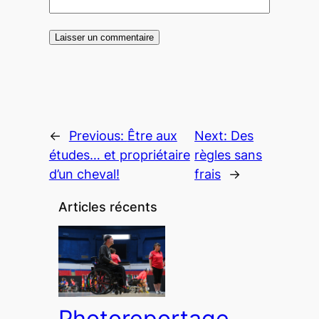
←
Previous:
Être aux
Next:
Des
études… et propriétaire
règles sans
d’un cheval!
frais
→
Articles récents
Photoreportage