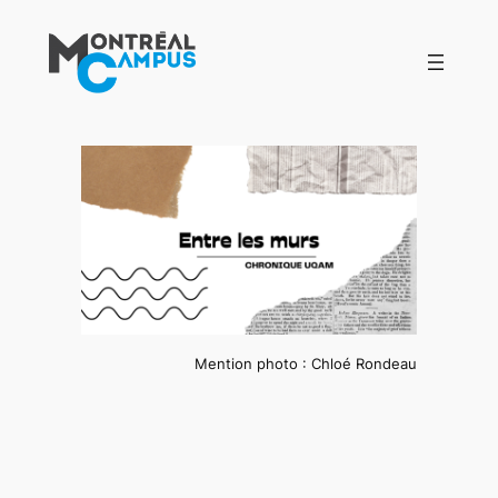
Aller
au
contenu
Mention photo : Chloé Rondeau