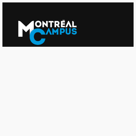
Le journal indépendant des étudiantes et des étudiants de
l'UQAM depuis 1980.
Le journal
UQAM
Société
Culture
Vidéos
Balados
Opinion