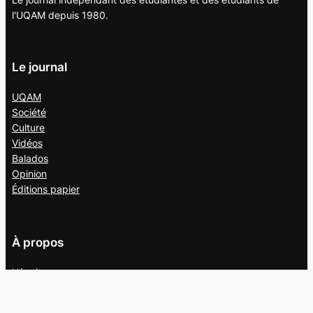
l'UQAM depuis 1980.
Le journal
UQAM
Société
Culture
Vidéos
Balados
Opinion
Éditions papier
À propos
L’équipe
Nous joindre
Collaborer au
Campus