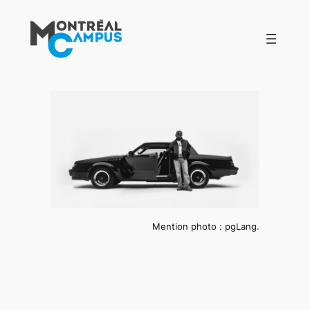
Aller
au
contenu
Mention photo : pgLang.