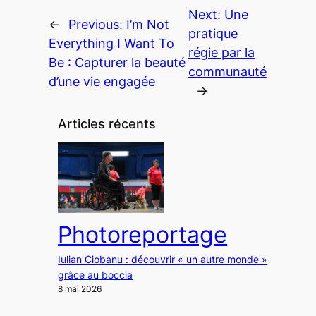
Next:
Une
←
Previous:
I’m Not
pratique
Everything I Want To
régie par la
Be
: Capturer la beauté
communauté
d’une vie engagée
→
Articles récents
Photoreportage
Iulian Ciobanu : découvrir « un autre monde »
grâce au boccia
8 mai 2026