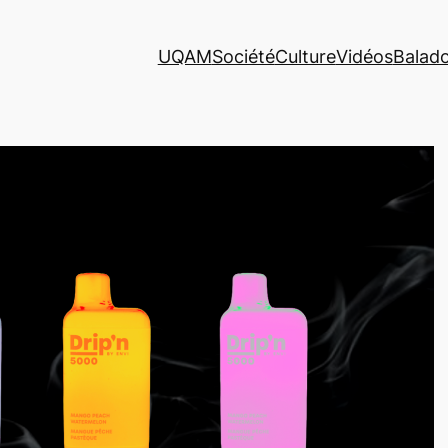
UQAM
Société
Culture
Vidéos
Balad