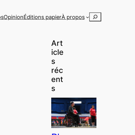
Rechercher
os
Opinion
Éditions papier
À propos
Art
icle
s
réc
ent
s