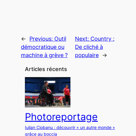
←
Previous:
Outil
Next:
Country :
démocratique ou
De cliché à
machine à grève ?
populaire
→
Articles récents
Photoreportage
Iulian Ciobanu : découvrir « un autre monde »
grâce au boccia