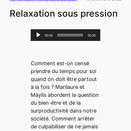
Relaxation sous pression
L
00:00
00:00
e
c
t
Comment est-on censé
e
prendre du temps pour soi
u
quand on doit être partout
r
à la fois ? Marilaure et
a
Maylis abordent la question
u
du bien-être et de la
d
surproductivité dans notre
i
société. Comment arrêter
o
de culpabiliser de ne jamais