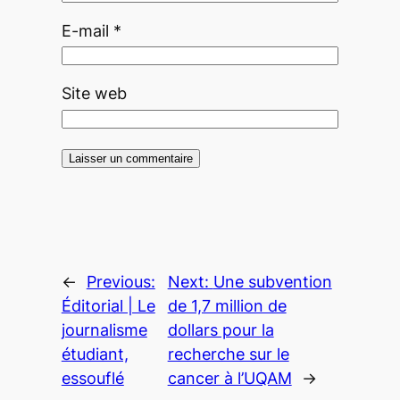
E-mail
*
Site web
←
Previous:
Next:
Une subvention
Éditorial | Le
de 1,7 million de
journalisme
dollars pour la
étudiant,
recherche sur le
essouflé
cancer à l’UQAM
→