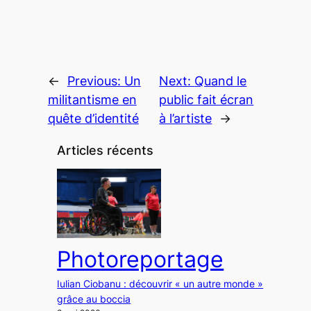
←
Previous:
Un
Next:
Quand le
militantisme en
public fait écran
quête d’identité
à l’artiste
→
Articles récents
Photoreportage
Iulian Ciobanu : découvrir « un autre monde »
grâce au boccia