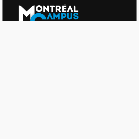
Le journal indépendant des étudiantes et des étudiants de
l'UQAM depuis 1980.
Le journal
UQAM
Société
Culture
Vidéos
Balados
Opinion
Éditions papier