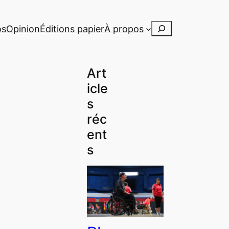
Rechercher
os
Opinion
Éditions papier
À propos
Art
icle
s
réc
ent
s