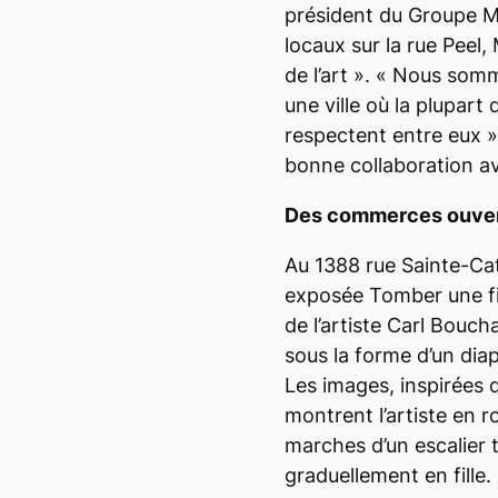
président du Groupe Ma
locaux sur la rue Peel
de l’art
»
.
«
Nous somm
une ville où la plupart
respectent entre eux
»
bonne collaboration av
Des commerces ouve
Au 1388 rue Sainte-Ca
exposée
Tomber une fi
de l’artiste Carl Boucha
sous la forme d’un dia
Les images, inspirées 
montrent l’artiste en r
marches d’un escalier
graduellement en fille.