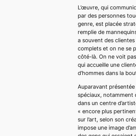
L’œuvre, qui communiqu
par des personnes tou
genre, est placée stra
remplie de mannequins
a souvent des clientes
complets et on ne se 
côté-là. On ne voit pa
qui accueille une clie
d’hommes dans la bout
Auparavant présentée
spéciaux, notamment d
dans un centre d’artis
«
encore plus pertine
sur l’art, selon son cré
impose une image d’am
des gens qui essaient 