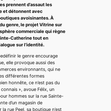
es prennent d’assaut les
le et détonnent avec
boutiques avoisinantes. À
u genre, le projet Vitrine sur
mosphère commerciale qui règne
ainte-Catherine tout en
logue sur l’identité.
redéfinir le genre
encourage
ue, elle provoque aussi des
mmerces environnants, qui ne
des différentes formes
bien honnête, ce n’est pas du
e connais
», avoue Félix, un
our hommes sur la rue Sainte-
ante d’un magasin de
la rue Peel, sa boutique n’est