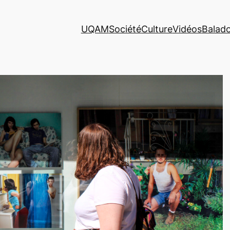
UQAM
Société
Culture
Vidéos
Balad