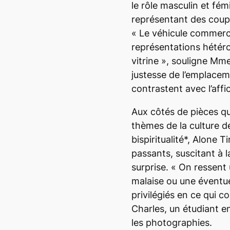
le rôle masculin et fé
représentant des coup
«
Le véhicule commerci
représentations hétéro
vitrine
», souligne Mme
justesse de l’emplace
contrastent avec l’aff
Aux côtés de pièces q
thèmes de la culture de
bispiritualité*,
Alone T
passants, suscitant à l
surprise. «
On ressent 
malaise ou une éventue
privilégiés en ce qui 
Charles, un étudiant e
les photographies.