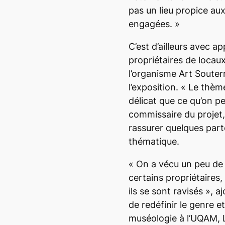
pas un lieu propice au
engagées.
»
C’est d’ailleurs avec a
propriétaires de locau
l’organisme Art Souter
l’exposition. «
Le thème
délicat que ce qu’on p
commissaire du projet,
rassurer quelques parte
thématique.
«
On a vécu un peu de 
certains propriétaires,
ils se sont ravisés
», a
de redéfinir le genre
et
muséologie à l’UQAM, 