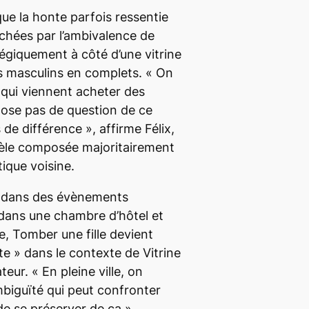
e la honte parfois ressentie
chées par l’ambivalence de
tégiquement à côté d’une vitrine
 masculins en complets. «
On
 qui viennent acheter des
pose pas de question de ce
s de différence
», affirme Félix,
ntèle composée majoritairement
ique voisine.
 dans des évènements
ans une chambre d’hôtel et
te,
Tomber une fille
devient
nte
» dans le contexte de Vitrine
ateur. «
En pleine ville, on
biguïté qui peut confronter
de se préserver de ça
»,