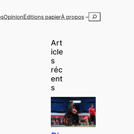
Rechercher
os
Opinion
Éditions papier
À propos
Art
icle
s
réc
ent
s