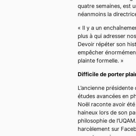
quatre semaines, est un
néanmoins la directric
«
Il y a un enchaîneme
plus à qui adresser nos
Devoir
répéter son his
empêcher énormément 
plainte formelle.
»
Difficile de porter pla
L’ancienne présidente 
études avancées en p
Noël raconte avoir été
haineux lors de son p
philosophie de l’UQAM.
harcèlement sur Faceb