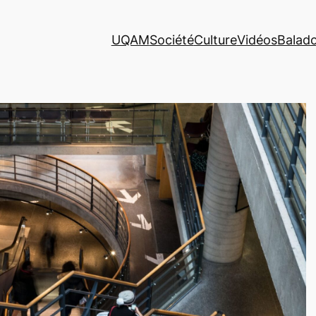
UQAM
Société
Culture
Vidéos
Balad