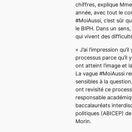
chiffres
, explique Mm
année, avec tout le co
#MoiAussi, c’est sûr qu
le BIPH. Dans un sens, 
qui vivent des difficul
«
J’ai l’impression qu’il 
processus parce qu’il y
ont atteint l’image et l
La vague #MoiAussi ren
sensibles à la question.
ont revisité ce proces
responsable académiqu
baccalauréats interdis
politiques (ABICEP) d
Morin.