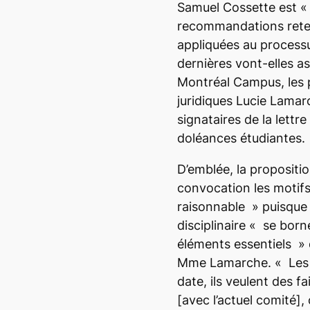
Samuel Cossette est
«
recommandations rete
appliquées au processu
dernières vont-elles as
Montréal Campus
, les
juridiques Lucie Lamar
signataires de la lettr
doléances étudiantes.
D’emblée, la propositio
convocation les motif
raisonnable
» puisque l
disciplinaire «
se born
éléments essentiels »
Mme Lamarche.
« Les
date, ils veulent des fai
[avec l’actuel comité],