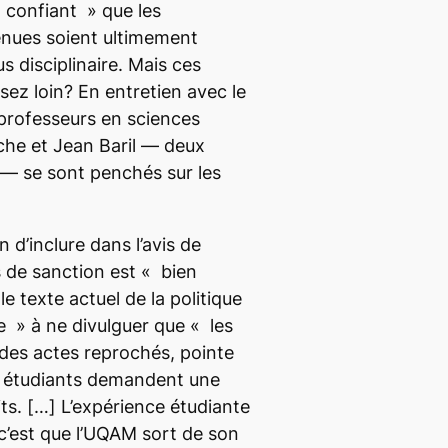
 confiant »
que les
nues soient ultimement
s disciplinaire. Mais ces
sez loin? En entretien avec le
 professeurs en sciences
che et Jean Baril — deux
e — se sont penchés sur les
n d’inclure dans l’avis de
s de sanction est «
bien
e texte actuel de la politique
e
» à ne divulguer que
« les
des actes reprochés, pointe
 étudiants demandent une
ts.
[…]
L’expérience étudiante
c’est que l’UQAM sort de son