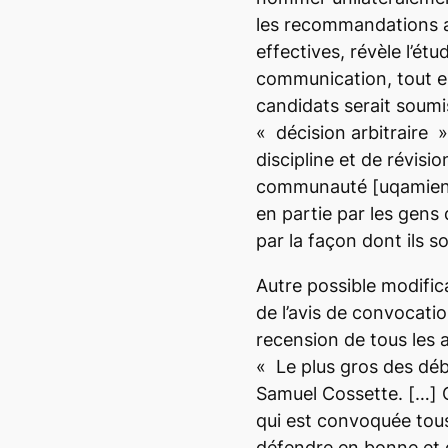
les recommandations 
effectives, révèle l’étu
communication, tout e
candidats serait soumi
« décision arbitraire »
discipline et de révisio
communauté
[uqamie
en partie par les gens 
par la façon dont ils 
Autre possible modifica
de l’avis de convocatio
recension de tous les a
« Le plus gros des déb
Samuel Cossette. […]
qui est convoquée tous
défendre en bonne et d