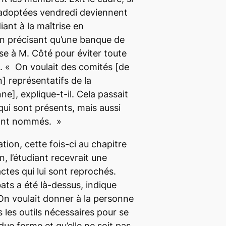
adoptées vendredi deviennent
diant à la maîtrise en
n précisant qu’une banque de
se à M. Côté pour éviter toute
.
« On voulait des comités
[de
n]
représentatifs de la
nne]
,
explique-t-il.
Cela passait
qui sont présents, mais aussi
sont nommés. »
tion, cette fois-ci au chapitre
n, l’étudiant recevrait une
ctes qui lui sont reprochés.
ats a été là-dessus
, indique
On voulait donner à la personne
 les outils nécessaires pour se
ue forme et qu’elle ne soit pas