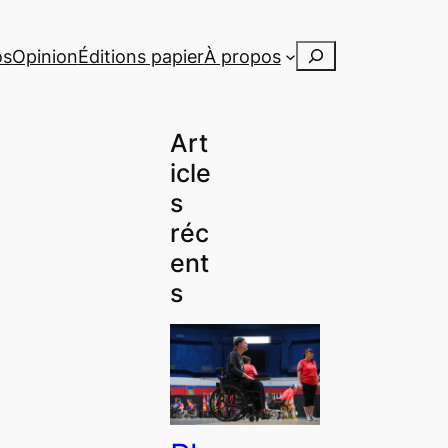
Rechercher
os
Opinion
Éditions papier
À propos
Art
icle
s
réc
ent
s