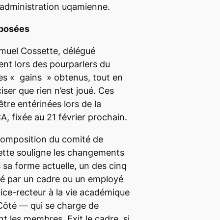
l’administration uqamienne.
oposées
amuel Cossette, délégué
ent lors des pourparlers du
des
« gains »
obtenus, tout en
iser que rien n’est joué. Ces
tre entérinées lors de la
, fixée au 21 février prochain.
a composition du comité de
ette souligne les changements
 sa forme actuelle, un des cinq
lé par un cadre ou un employé
 vice-recteur à la vie académique
ôté — qui se charge de
 les membres. Exit le cadre, si