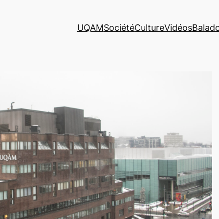
UQAM
Société
Culture
Vidéos
Balad