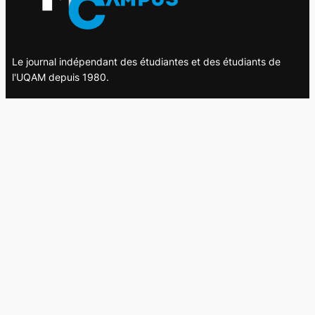
Le journal indépendant des étudiantes et des étudiants de
l'UQAM depuis 1980.
Le journal
UQAM
Société
Culture
Vidéos
Balados
Opinion
Éditions papier
À propos