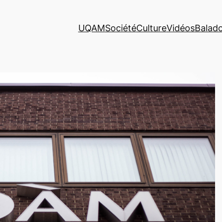
UQAM
Société
Culture
Vidéos
Balad