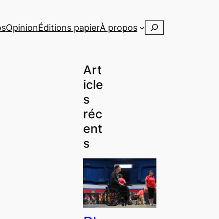
Rechercher
os
Opinion
Éditions papier
À propos
Art
icle
s
réc
ent
s