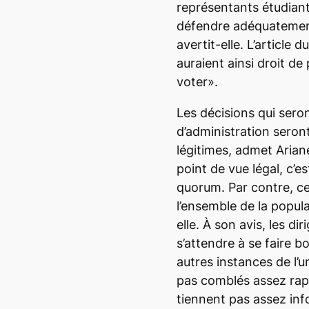
représentants étudian
défendre adéquatement 
avertit-elle. L’article 
auraient ainsi droit de
voter».
Les décisions qui sero
d’administration seron
légitimes, admet Aria
point de vue légal, c’es
quorum. Par contre, ce
l’ensemble de la popul
elle. À son avis, les d
s’attendre à se faire 
autres instances de l’u
pas comblés assez rap
tiennent pas assez in