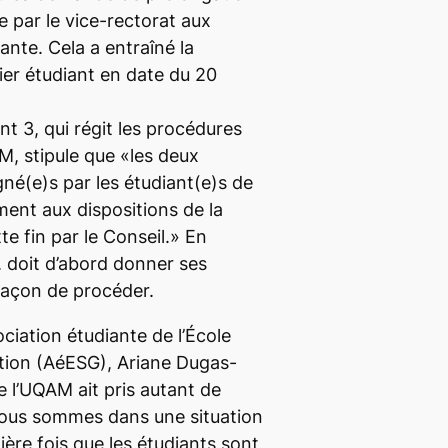
e par le vice-rectorat aux
iante. Cela a entraîné la
er étudiant en date du 20
ent 3, qui régit les procédures
M, stipule que «les deux
gné(e)s par les étudiant(e)s de
ment aux dispositions de la
te fin par le Conseil.» En
. doit d’abord donner ses
 façon de procéder.
ciation étudiante de l’École
stion (AéESG), Ariane Dugas-
 l’UQAM ait pris autant de
Nous sommes dans une situation
ière fois que les étudiants sont