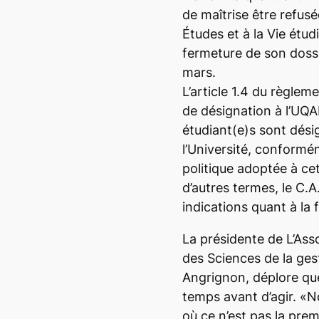
de maîtrise être refusé
Études et à la Vie étud
fermeture de son dossi
mars.
L’article 1.4 du règlem
de désignation à l’UQA
étudiant(e)s sont dési
l’Université, conformé
politique adoptée à cet
d’autres termes, le C.A
indications quant à la
La présidente de L’Asso
des Sciences de la ge
Angrignon, déplore que
temps avant d’agir. «
où ce n’est pas la prem