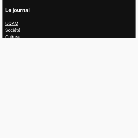
Le journal
UQAM
Société
Culture
Vidéos
Balados
Opinion
Éditions papier
À propos
L’équipe
Nous joindre
Collaborer au
Campus
Suivez-nous