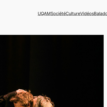
UQAM
Société
Culture
Vidéos
Balad