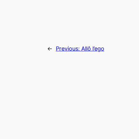
←
Previous:
Allô l’ego