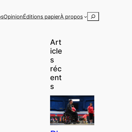
Rechercher
os
Opinion
Éditions papier
À propos
Art
icle
s
réc
ent
s