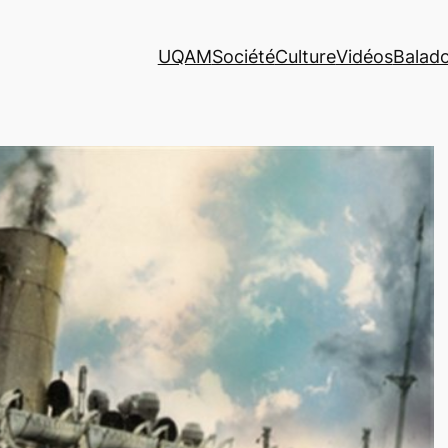
UQAM
Société
Culture
Vidéos
Balad