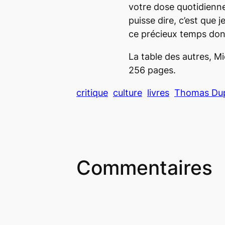
votre dose quotidienne
puisse dire, c’est que 
ce précieux temps dont
La table des autres
, M
256 pages.
critique
culture
livres
Thomas Dup
Commentaires