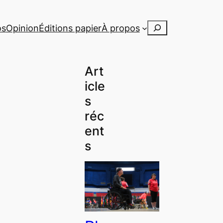
Rechercher
os
Opinion
Éditions papier
À propos
Art
icle
s
réc
ent
s