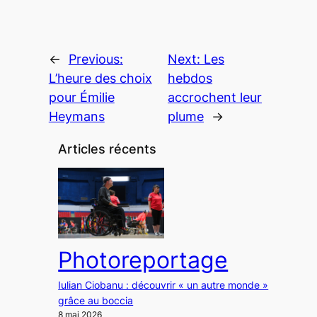
←
Previous:
Next:
Les
L’heure des choix
hebdos
pour Émilie
accrochent leur
Heymans
plume
→
Articles récents
Photoreportage
Iulian Ciobanu : découvrir « un autre monde »
grâce au boccia
8 mai 2026