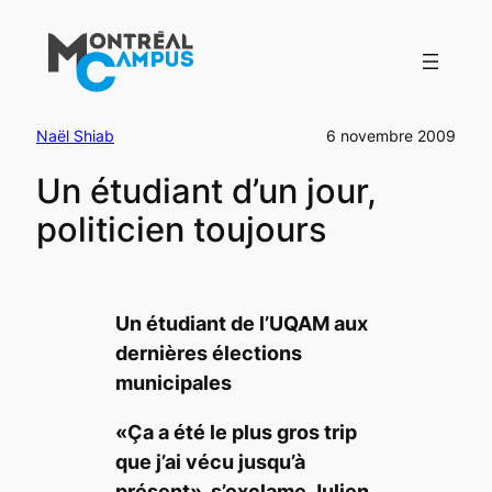
Aller
au
contenu
Naël Shiab
6 novembre 2009
Un étudiant d’un jour,
politicien toujours
Un étudiant de l’UQAM aux
dernières élections
municipales
«Ça a été le plus gros trip
que j’ai vécu jusqu’à
présent», s’exclame Julien