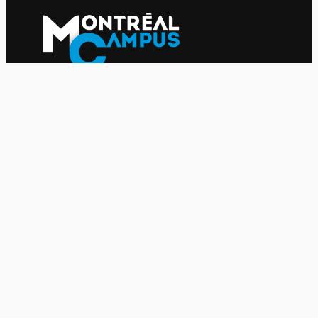
Le journal indépendant des étudiantes et des étudiants de
l'UQAM depuis 1980.
Le journal
UQAM
Société
Culture
Vidéos
Balados
Opinion
Éditions papier