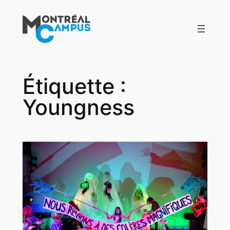
Aller
au
contenu
Étiquette :
Youngness