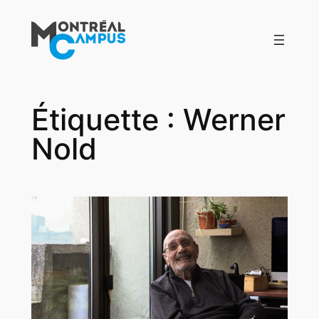
Aller
au
contenu
Étiquette :
Werner
Nold