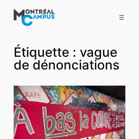
Aller
au
contenu
Étiquette :
vague
de dénonciations