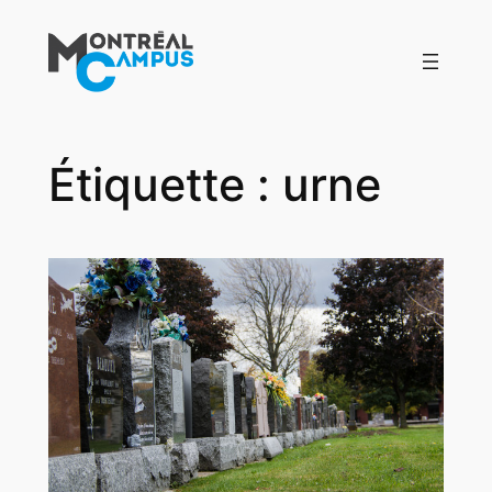
Aller
au
contenu
Étiquette :
urne