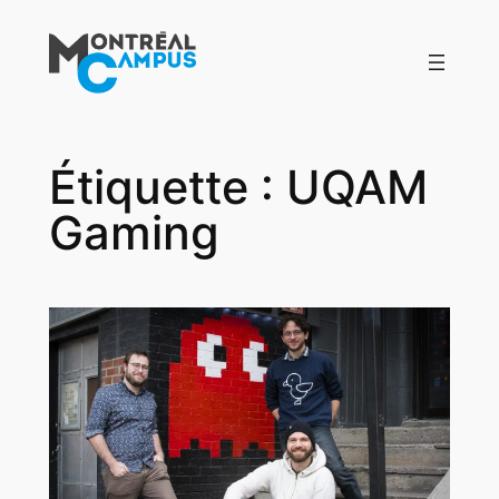
Aller
au
contenu
Étiquette :
UQAM
Gaming