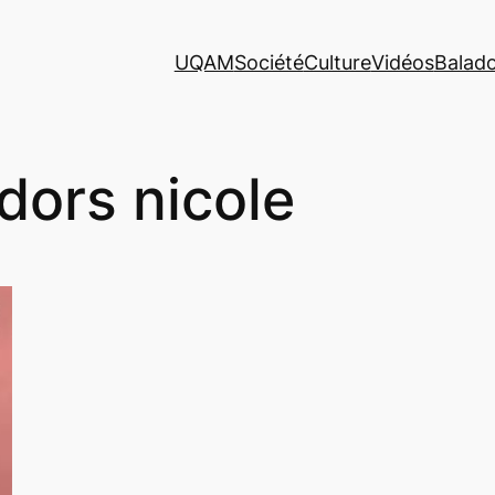
UQAM
Société
Culture
Vidéos
Balad
 dors nicole