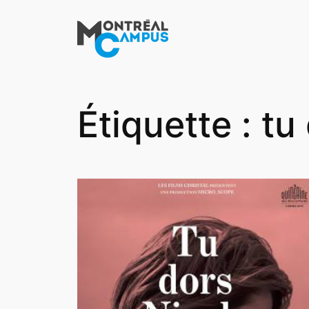
Aller
au
contenu
Étiquette :
tu