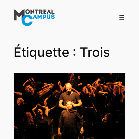
Aller
au
contenu
Étiquette :
Trois