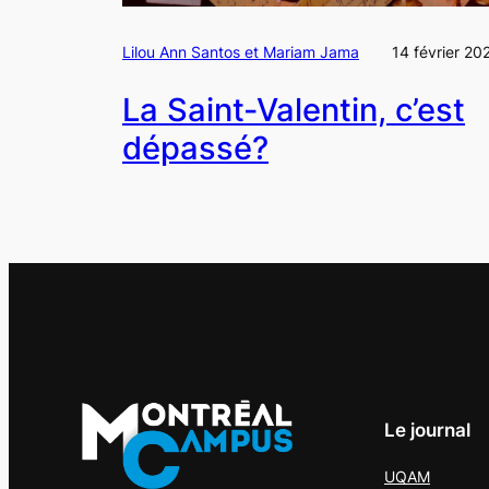
Lilou Ann Santos et Mariam Jama
14 février 20
La Saint-Valentin, c’est
dépassé?
Le journal
UQAM