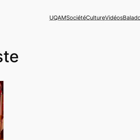
UQAM
Société
Culture
Vidéos
Balad
ste