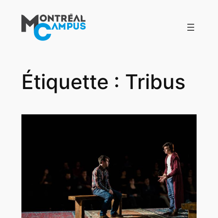
Aller
au
contenu
Étiquette :
Tribus