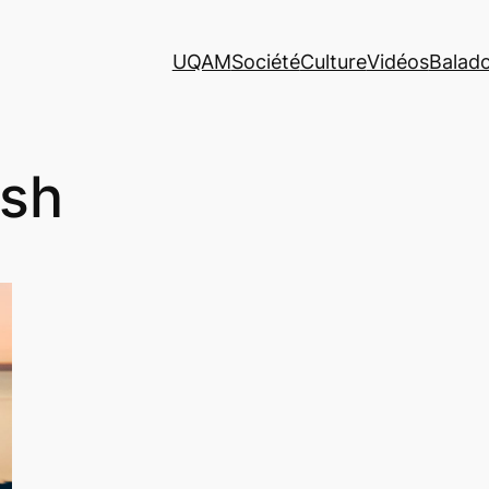
UQAM
Société
Culture
Vidéos
Balad
ash