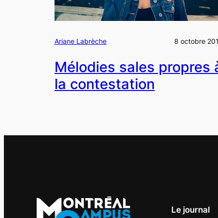
Ariane Labrèche
8 octobre 20
Mélodies sales propres 
la contestation
Le journal