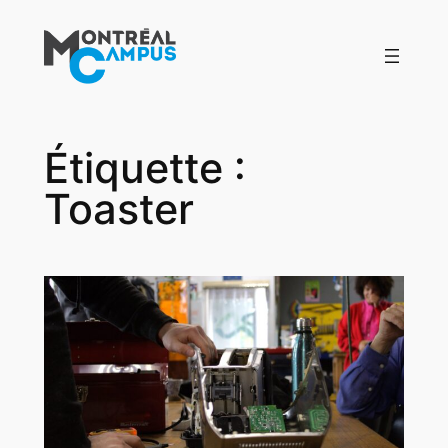
Aller
au
contenu
Étiquette :
Toaster